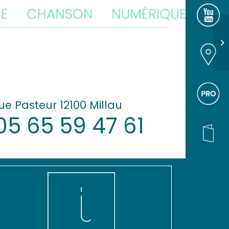
NOUS S
GOOGLE
PROS
ue Pasteur 12100 Millau
05 65 59 47 61
BROCHU