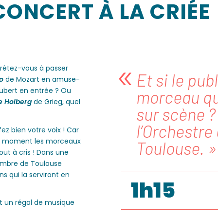
CONCERT À LA CRIÉE
pprêtez-vous à passer
Et si le pub
o
de Mozart en amuse-
ubert en entrée ? Ou
morceau que
e Holberg
de Grieg, quel
sur scène ? 
l’Orchestr
z bien votre voix ! Car
r le moment les morceaux
Toulouse. 
out à cris ! Dans une
hambre de Toulouse
s qui la serviront en
1h15
t un régal de musique