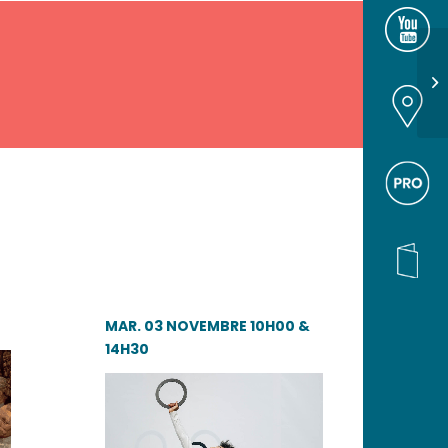
NOUS S
GOOGLE
PROS
BROCHU
MAR. 03 NOVEMBRE 10H00 &
14H30