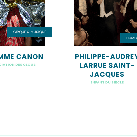
CIRQUE
&
MUSIQUE
HUMO
PHILIPPE-AUDRE
MME CANON
LARRUE SAINT-
IATION DES CLOUS
JACQUES
ENFANT DU SIÈCLE