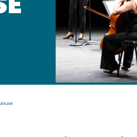
SE
ulouse